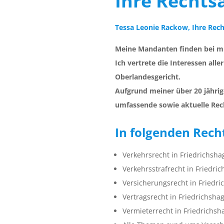
Ihre Rechts
S
Tessa Leonie Rackow, Ihre Rech
A
Meine Mandanten finden bei mi
N
Ich vertrete die Interessen a
Oberlandesgericht.
W
Aufgrund meiner über 20 jährig
Ä
umfassende sowie aktuelle Rec
L
In folgenden Recht
T
Verkehrsrecht in Friedrichsha
Verkehrsstrafrecht in Friedri
I
Versicherungsrecht in Friedr
Vertragsrecht in Friedrichsha
N
Vermieterrecht in Friedrichsh