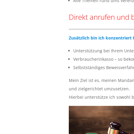
Alle Themen rund ums Vererb
K
Direkt anrufen und 
Ö
P
Zusätzlich bin ich konzentriert
E
Unterstützung bei Ihrem Unte
Verbraucherinkasso – so beko
N
Selbstständiges Beweisverfah
I
Mein Ziel ist es, meinen Mandan
und zielgerichtet umzusetzen.
C
Hierbei unterstütze ich sowohl 
K
-