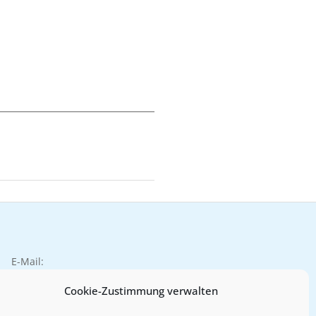
E-Mail:
info@recht-rackow.de
Cookie-Zustimmung verwalten