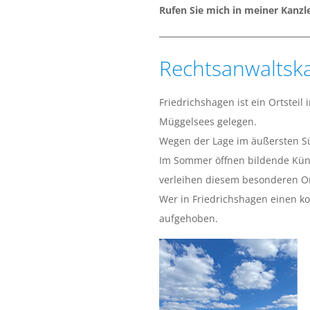
I
Rufen Sie mich in meiner Kanzl
E
Rechtsanwaltsk
R
Friedrichshagen ist ein Ortste
A
Müggelsees gelegen.
Wegen der Lage im äußersten Sü
C
Im Sommer öffnen bildende Künst
verleihen diesem besonderen Or
K
Wer in Friedrichshagen einen k
O
aufgehoben.
W