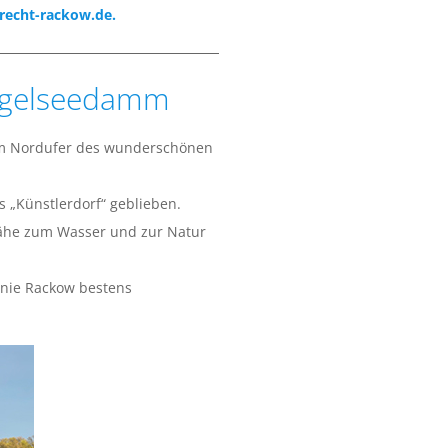
recht-rackow.de.
üggelseedamm
 am Nordufer des wunderschönen
 „Künstlerdorf“ geblieben.
 Nähe zum Wasser und zur Natur
onie Rackow bestens