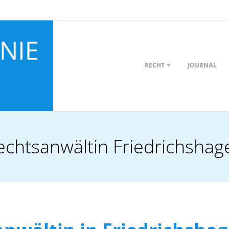
Primary
RECHT
JOURNAL
Navigation
Menu
echtsanwältin Friedrichshag