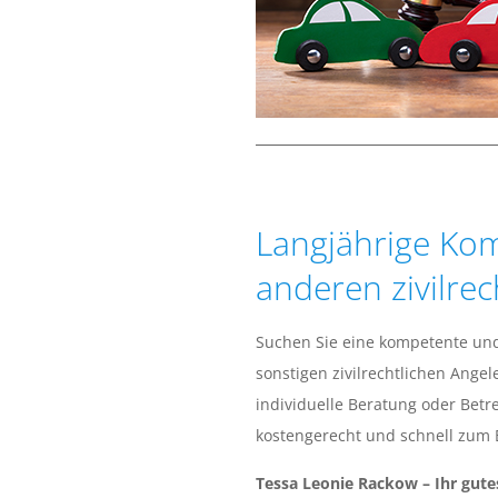
T
E
S
S
Langjährige Kom
A
anderen zivilre
L
Suchen Sie eine kompetente und 
E
sonstigen zivilrechtlichen Ange
O
individuelle Beratung oder Betr
kostengerecht und schnell zum 
N
Tessa Leonie Rackow – Ihr gute