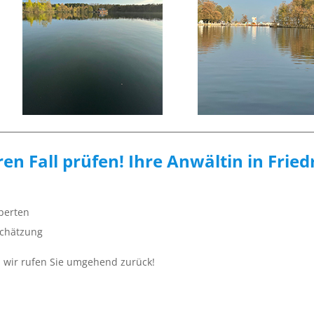
hren Fall prüfen! Ihre Anwältin in Frie
xperten
schätzung
nd wir rufen Sie umgehend zurück!