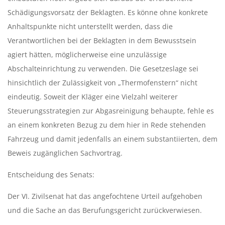
N
Schädigungsvorsatz der Beklagten. Es könne ohne konkrete
I
Anhaltspunkte nicht unterstellt werden, dass die
Verantwortlichen bei der Beklagten in dem Bewusstsein
E
agiert hätten, möglicherweise eine unzulässige
Abschalteinrichtung zu verwenden. Die Gesetzeslage sei
R
hinsichtlich der Zulässigkeit von „Thermofenstern“ nicht
A
eindeutig. Soweit der Kläger eine Vielzahl weiterer
Steuerungsstrategien zur Abgasreinigung behaupte, fehle es
C
an einem konkreten Bezug zu dem hier in Rede stehenden
Fahrzeug und damit jedenfalls an einem substantiierten, dem
K
Beweis zugänglichen Sachvortrag.
O
Entscheidung des Senats:
W
Der VI. Zivilsenat hat das angefochtene Urteil aufgehoben
und die Sache an das Berufungsgericht zurückverwiesen.