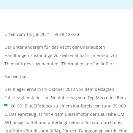
T
S
A
Urteil vom 13. Juli 2021 – VI ZR 128/20
N
Der unter anderem für das Recht der unerlaubten
W
Handlungen zuständige VI. Zivilsenat hat sich erneut zur
Thematik des sogenannten „Thermofensters“ geäußert.
Ä
Sachverhalt:
L
Der Kläger erwarb im Oktober 2012 von dem beklagten
Fahrzeughersteller ein Neufahrzeug vom Typ Mercedes-Benz
T
C 220 CDI BlueEfficiency zu einem Kaufpreis von rund 35.000
I
€. Das Fahrzeug ist mit einem Dieselmotor der Baureihe OM
651 ausgestattet und unterliegt keinem Rückruf durch das
Kraftfahrt-Bundesamt (KBA). Für den Fahrzeugtyp wurde eine