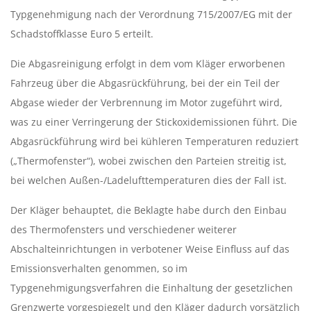
N
Typgenehmigung nach der Verordnung 715/2007/EG mit der
K
Schadstoffklasse Euro 5 erteilt.
Ö
Die Abgasreinigung erfolgt in dem vom Kläger erworbenen
Fahrzeug über die Abgasrückführung, bei der ein Teil der
P
Abgase wieder der Verbrennung im Motor zugeführt wird,
was zu einer Verringerung der Stickoxidemissionen führt. Die
E
Abgasrückführung wird bei kühleren Temperaturen reduziert
(„Thermofenster“), wobei zwischen den Parteien streitig ist,
N
bei welchen Außen-/Ladelufttemperaturen dies der Fall ist.
I
Der Kläger behauptet, die Beklagte habe durch den Einbau
des Thermofensters und verschiedener weiterer
C
Abschalteinrichtungen in verbotener Weise Einfluss auf das
K
Emissionsverhalten genommen, so im
Typgenehmigungsverfahren die Einhaltung der gesetzlichen
Grenzwerte vorgespiegelt und den Kläger dadurch vorsätzlich