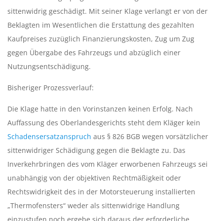
-
sittenwidrig geschädigt. Mit seiner Klage verlangt er von der
T
Beklagten im Wesentlichen die Erstattung des gezahlten
Kaufpreises zuzüglich Finanzierungskosten, Zug um Zug
E
gegen Übergabe des Fahrzeugs und abzüglich einer
Nutzungsentschädigung.
S
Bisheriger Prozessverlauf:
S
Die Klage hatte in den Vorinstanzen keinen Erfolg. Nach
A
Auffassung des Oberlandesgerichts steht dem Kläger kein
Schadensersatzanspruch
aus § 826 BGB wegen vorsätzlicher
L
sittenwidriger Schädigung gegen die Beklagte zu. Das
Inverkehrbringen des vom Kläger erworbenen Fahrzeugs sei
E
unabhängig von der objektiven Rechtmäßigkeit oder
O
Rechtswidrigkeit des in der Motorsteuerung installierten
„Thermofensters“ weder als sittenwidrige Handlung
einzustufen noch ergebe sich daraus der erforderliche