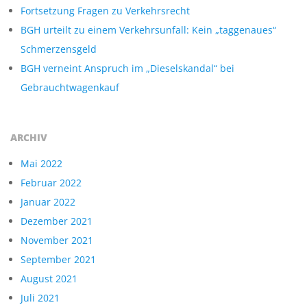
-
Fortsetzung Fragen zu Verkehrsrecht
T
BGH urteilt zu einem Verkehrsunfall: Kein „taggenaues“
Schmerzensgeld
E
BGH verneint Anspruch im „Dieselskandal“ bei
Gebrauchtwagenkauf
S
S
ARCHIV
A
Mai 2022
Februar 2022
L
Januar 2022
Dezember 2021
E
November 2021
September 2021
O
August 2021
Juli 2021