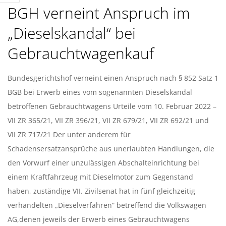
T
BGH verneint Anspruch im
S
„Dieselskandal“ bei
A
Gebrauchtwagenkauf
N
2022-
Bundesgerichtshof verneint einen Anspruch nach § 852 Satz 1
02-
BGB bei Erwerb eines vom sogenannten Dieselskandal
W
10
betroffenen Gebrauchtwagens Urteile vom 10. Februar 2022 –
Ä
VII ZR 365/21, VII ZR 396/21, VII ZR 679/21, VII ZR 692/21 und
VII ZR 717/21 Der unter anderem für
L
Schadensersatzansprüche aus unerlaubten Handlungen, die
den Vorwurf einer unzulässigen Abschalteinrichtung bei
T
einem Kraftfahrzeug mit Dieselmotor zum Gegenstand
haben, zuständige VII. Zivilsenat hat in fünf gleichzeitig
I
verhandelten „Dieselverfahren“ betreffend die Volkswagen
AG,denen jeweils der Erwerb eines Gebrauchtwagens