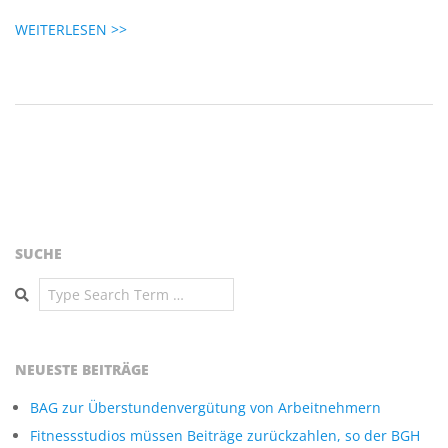
N
WEITERLESEN >>
K
Ö
P
E
N
SUCHE
I
Search
C
NEUESTE BEITRÄGE
K
BAG zur Überstundenvergütung von Arbeitnehmern
Fitnessstudios müssen Beiträge zurückzahlen, so der BGH