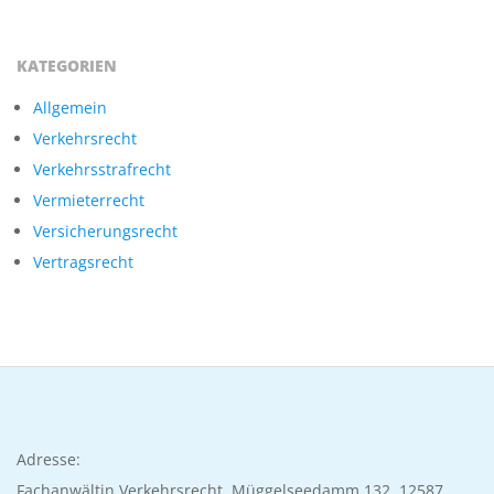
N
I
KATEGORIEN
E
Allgemein
Verkehrsrecht
R
Verkehrsstrafrecht
Vermieterrecht
A
Versicherungsrecht
Vertragsrecht
C
K
O
W
Adresse:
Fachanwältin Verkehrsrecht, Müggelseedamm 132, 12587